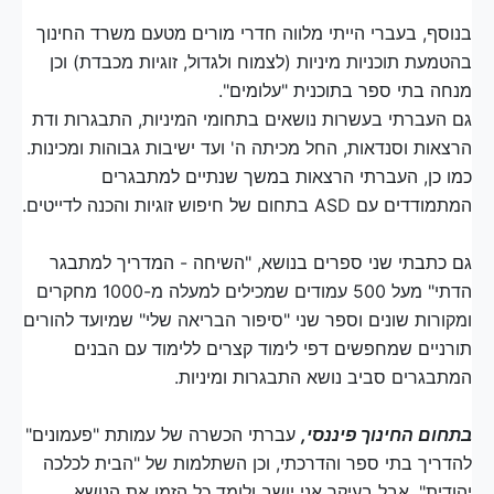
בנוסף, בעברי הייתי מלווה חדרי מורים מטעם משרד החינוך
בהטמעת תוכניות מיניות (לצמוח ולגדול, זוגיות מכבדת) וכן
מנחה בתי ספר בתוכנית "עלומים".
גם העברתי בעשרות נושאים בתחומי המיניות, התבגרות ודת
הרצאות וסנדאות, החל מכיתה ה' ועד ישיבות גבוהות ומכינות.
כמו כן, העברתי הרצאות במשך שנתיים למתבגרים
המתמודדים עם ASD בתחום של חיפוש זוגיות והכנה לדייטים.
גם כתבתי שני ספרים בנושא, "השיחה - המדריך למתבגר
הדתי" מעל 500 עמודים שמכילים למעלה מ-1000 מחקרים
ומקורות שונים וספר שני "סיפור הבריאה שלי" שמיועד להורים
תורניים שמחפשים דפי לימוד קצרים ללימוד עם הבנים
המתבגרים סביב נושא התבגרות ומיניות.
בתחום החינוך פיננסי,
עברתי הכשרה של עמותת "פעמונים"
להדריך בתי ספר והדרכתי, וכן השתלמות של "הבית לכלכה
יהודית". אבל בעיקר אני יושב ולומד כל הזמן את הנושא.