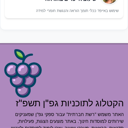
שימוש באייפד ככלי תומך הוראה והנגשת חומרי למידה
הקטלוג לתוכניות גפ"ן תשפ"ז
האתר משמש "רשת חברתית" עבור ספקי גפ"ן שמעניקים
שירותים למוסדות חינוך. באתר מוצעים הצגות, פעילויות,