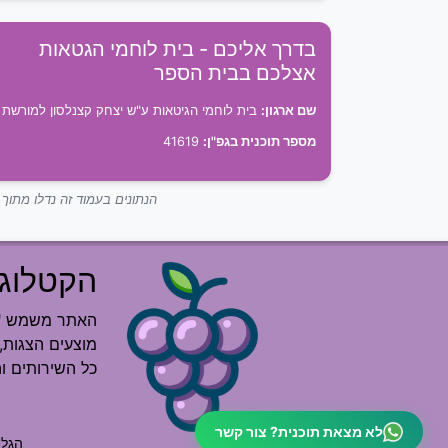
בדרך אליכם - בית לוחמי הגטאות
אצלכם בבית הספר
שם ארגון:
בית לוחמי הגיטאות ע"ש יצחק קצנלסון למורשת
מספר תוכנית בגפ"ן:
41619
הנתונים בעמוד זה נדלו מתו
הקטלוג 
האתר משמש "רש
מוצעים הצגות, 
כל השירותים ו
לא מצאת תוכנית? צור קשר
הגלי