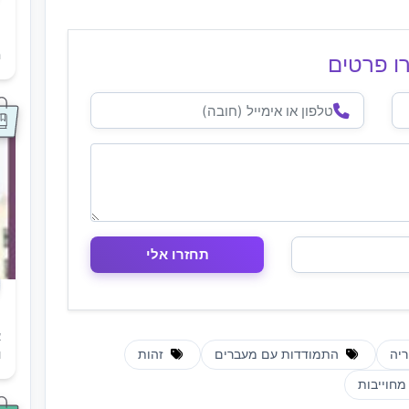
ת
ה
ו פרטים
א
יה
התמודדות עם מעברים
זהות
ו
חוייבות