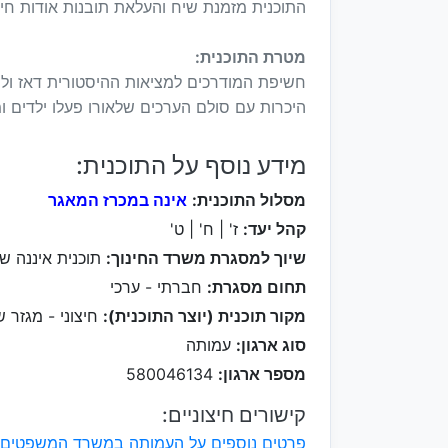
התוכנית מזמנת שיח והעלאת תובנות אודות חי
מטרת התוכנית:
חשיפת המודרכים למציאות ההיסטורית דאז ול
היכרות עם סולם הערכים שלאורו פעלו ילדים 
מידע נוסף על התוכנית:
מסלול התוכנית:
אינה במכרז המאגר
קהל יעד:
ז' | ח' | ט'
שיוך למסגרת משרד החינוך:
תוכנית איננה ש
תחום מסגרת:
חברתי - ערכי
מקור תוכנית (יוצר התוכנית):
חיצוני - מגזר ש
סוג ארגון:
עמותה
מספר ארגון:
580046134
קישורים חיצוניים:
פרטים נוספים על העמותה במשרד המשפטים