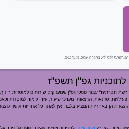
ך המרשתת ולכן לא בהכרח שהם מעודכנים
לתוכניות גפ"ן תשפ"ז
ת חברתית" עבור ספקי גפ"ן שמעניקים שירותים למוסדות חינוך.
פעילויות, סדנאות, הרצאות, מערכי שיעור, עזרי לימוד למוסדות ולאנש
ההצעות הן באחריות המציע בלבד. אין לאתר כל אחריות וקשר להצעה
שה באתר בכפוף ל
תקנון האתר
ולמדיניות אסיפת עוגיות (cookies) בעת הגלישה