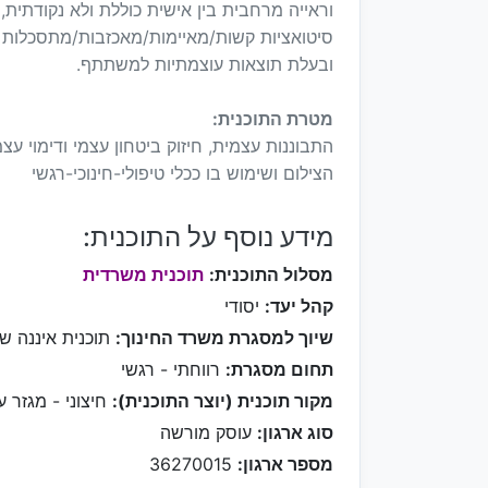
וראייה מרחבית בין אישית כוללת ולא נקודתית,
סיטואציות קשות/מאיימות/מאכזבות/מתסכלות ב
ובעלת תוצאות עוצמתיות למשתתף.
מטרת התוכנית:
התבוננות עצמית, חיזוק ביטחון עצמי ודימוי עצמ
הצילום ושימוש בו ככלי טיפולי-חינוכי-רגשי
מידע נוסף על התוכנית:
מסלול התוכנית:
תוכנית משרדית
קהל יעד:
יסודי
שיוך למסגרת משרד החינוך:
תוכנית איננה ש
תחום מסגרת:
רווחתי - רגשי
מקור תוכנית (יוצר התוכנית):
חיצוני - מגזר ע
סוג ארגון:
עוסק מורשה
מספר ארגון:
36270015