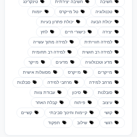
חשיבה
חשיבה יצירתית
טינקרינג
טכנולוגיה
טל מייקרס
יזמות
יכולת הבעה
יכולת פתרון בעיות
יצירה
כישורי חיים
לחץ
למידה חווייתית
למידה מתוך עשייה
למידה רב חושית
למידה רב תחומית
מדע וטכנולוגיה
מדעים
מייקר
מייקרים
מייקרס
מסוגלות אישית
מרחב למידה
מרחבי למידה
סבלנות
סובלנות
סיכון
עבודת צוות
עיצוב
פיתוח
קבלת האחר
קושי
קיימות וחינוך סביבתי
קשיים
רגשי
שילוב
תפקוד