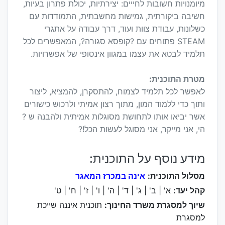
מיומנויות חשובות לחייים: יצירתיות, יכולת פתרון בעיות,
חשיבה ביקורתית, גמישות מחשבתית, התמודדות עם
כשלונות, עבודת צוות ועוד, דרך עבודה על אתגרי
STEAM פתוחים עם ?קופסא סגורה?, המאפשרים לכל
תלמיד לבטא את עצמו במגוון אינסופי של אפשרויות.
מטרת התוכנית:
לאפשר לכל תלמיד לצמוח, להתסקרן, להמציא, ליצור
ותוך כדי ללמוד המון, מתוך רצון אמיתי ולרכוש כישורים
אשר יביאו אותו לתחושת מסוגלות אמיתית ולהבנה ש ?
הי, אני מייקר, אני מסוגל לעשות הכל!?
מידע נוסף על התוכנית:
מסלול התוכנית:
אינה במכרז המאגר
קהל יעד:
א' | ב' | ג' | ד' | ה' | ו' | ז' | ח' | ט'
שיוך למסגרת משרד החינוך:
תוכנית איננה שייכת
למסגרת