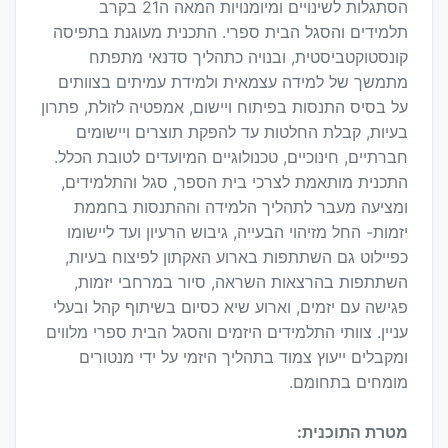
הסתגלות לשינויים ומיומנויות המאה ה21 בקרב
תלמידים והסגל הבית ספרי. התכנית מעוגנת בתפיסה
קונסטוקטביסטית, ובנויה כתהליך סדנאי מתפתח
מתמשך של למידה עצמאית ולמידת עמיתים בצוותים
על בסיס התנסות בפיתוח ויישום, אמפטיה לזולת, פתרון
בעיות, קבלת החלטות עד להפקת תוצרים ויישומים
חברתיים, חינוכיים, טכנולוגיים המיועדים לטובת הכלל.
התכנית מותאמת לצרכי בית הספר, סגל והתלמידים,
ומציעה מעבר לתהליך הלמידה וההתנסות בחממת
יזמות- החל מזיהוי הבעייה, גיבוש הרעיון ועד ליישומו
כפיילוט גם השתתפות בארוע האקתון לפיצוח בעיות,
השתתפות בהרצאות השראה, סיור במרחבי יזמות,
פגישה עם יזמים, וארוע שיא כסיום בשיתוף קהל ובעלי
עניין. צוותי התלמידים היזמים והסגל הבית ספרי מלווים
ומקבלים ייעוץ צמוד בתהליך היזמי על ידי מנטורים
מומחים בתחומם.
מטרת התוכנית: