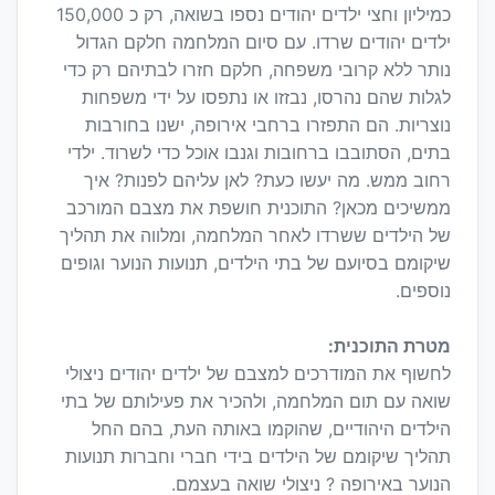
כמיליון וחצי ילדים יהודים נספו בשואה, רק כ 150,000
ילדים יהודים שרדו. עם סיום המלחמה חלקם הגדול
נותר ללא קרובי משפחה, חלקם חזרו לבתיהם רק כדי
לגלות שהם נהרסו, נבזזו או נתפסו על ידי משפחות
נוצריות. הם התפזרו ברחבי אירופה, ישנו בחורבות
בתים, הסתובבו ברחובות וגנבו אוכל כדי לשרוד. ילדי
רחוב ממש. מה יעשו כעת? לאן עליהם לפנות? איך
ממשיכים מכאן? התוכנית חושפת את מצבם המורכב
של הילדים ששרדו לאחר המלחמה, ומלווה את תהליך
שיקומם בסיועם של בתי הילדים, תנועות הנוער וגופים
נוספים.
מטרת התוכנית:
לחשוף את המודרכים למצבם של ילדים יהודים ניצולי
שואה עם תום המלחמה, ולהכיר את פעילותם של בתי
הילדים היהודיים, שהוקמו באותה העת, בהם החל
תהליך שיקומם של הילדים בידי חברי וחברות תנועות
הנוער באירופה ? ניצולי שואה בעצמם.